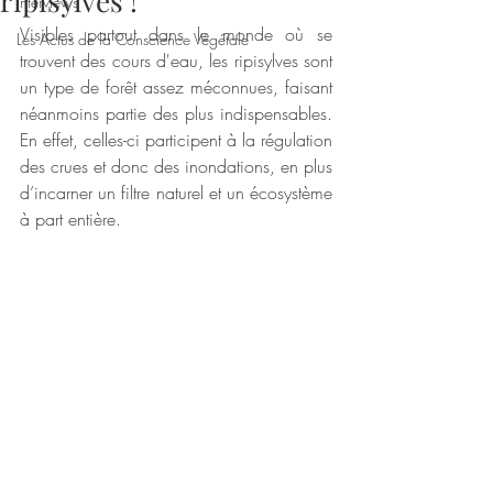
ripisylves !
Interviews
Visibles partout dans le monde où se 
Les Actus de la Conscience Végétale
trouvent des cours d'eau, les ripisylves sont 
un type de forêt assez méconnues, faisant 
néanmoins partie des plus indispensables. 
En effet, celles-ci participent à la régulation 
des crues et donc des inondations, en plus 
d’incarner un filtre naturel et un écosystème 
à part entière.