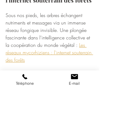
Sous nos pieds, les arbres échangent 
nutriments et messages via un immense 
réseau fongique invisible. Une plongée 
fascinante dans l’intelligence collective et 
la coopération du monde végétal : 
Les 
réseaux mycorhiziens : l'internet souterrain 
des forêts
🌳 
Les forêts primaires : 
pourquoi sont-elles vitales 
Téléphone
E-mail
pour la planète ?
Vestiges vivants des forêts originelles, elles 
abritent une biodiversité irremplaçable et 
régulent le climat mondial. Entrons dans 
ces cathédrales du Vivant, essentielles à 
l’équilibre de la Terre : 
Les forêts primaires 