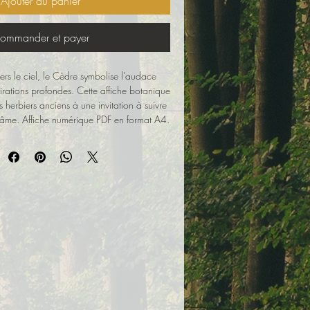
Ajouter au panier
ommander et payer
ers le ciel, le Cèdre symbolise l'audace
irations profondes. Cette affiche botanique
s herbiers anciens à une invitation à suivre
re âme. Affiche numérique PDF en format A4.