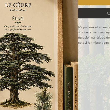
C
Majestueux et tourné v
d'avancer vers ses asp
associe l'esthétique de
ce qui fait vibrer vot