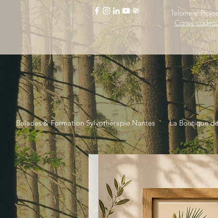
Telomere Projec
Cartes cadea
Balades & Formation Sylvothérapie Nantes
La Boutique d