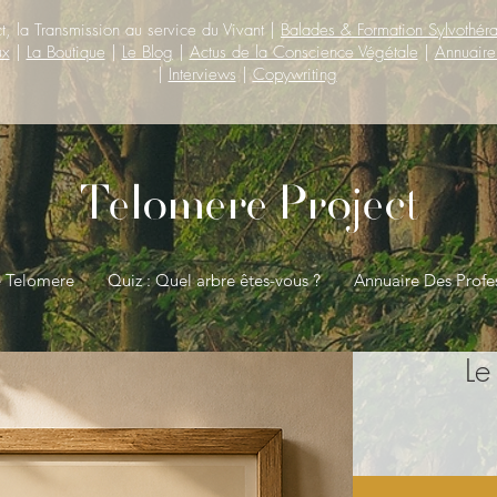
t, la Transmission au service du Vivant |
Balades & Formation Sylvothér
ux
|
La Boutique
|
Le Blog
|
Actus de la Conscience Végétale
|
Annuaire
|
Interviews
|
Copywriting
Telomere Project
e Telomere
Quiz : Quel arbre êtes-vous ?
Annuaire Des Profe
Le