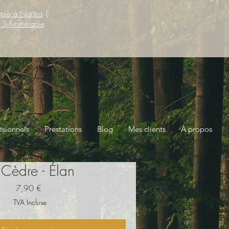
apie à Nantes
|
 Sylvothérapie
ssionnels
Prestations
Blog
Mes clients
À propos
 Cèdre - Élan
Prix
7,90 €
TVA Incluse