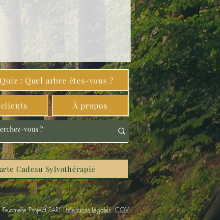
Quiz : Quel arbre êtes-vous ?
clients
À propos
arte Cadeau Sylvothérapie
 Telomere Project SARL l
Mentions légales
CGV