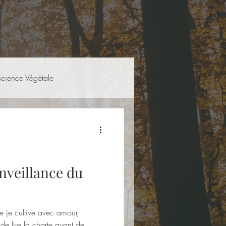
science Végétale
nveillance du
 je cultive avec amour,
e lire la charte avant de