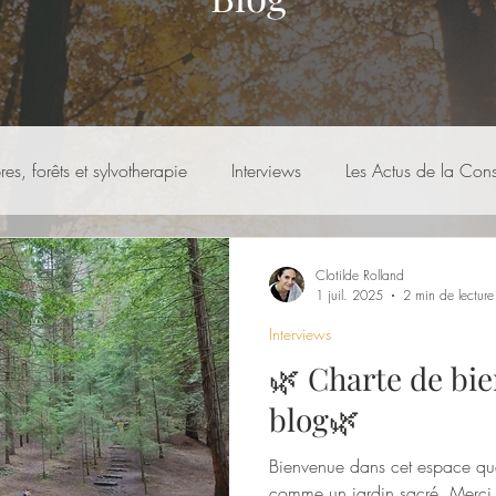
res, forêts et sylvotherapie
Interviews
Les Actus de la Con
Clotilde Rolland
1 juil. 2025
2 min de lecture
Interviews
🌿 Charte de bie
blog🌿
Bienvenue dans cet espace que
comme un jardin sacré. Merci d