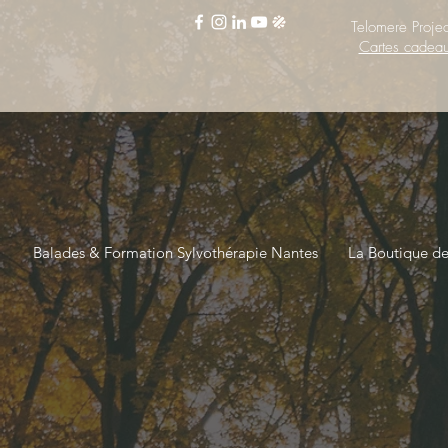
Telomere Projec
Cartes cadea
Balades & Formation Sylvothérapie Nantes
La Boutique d