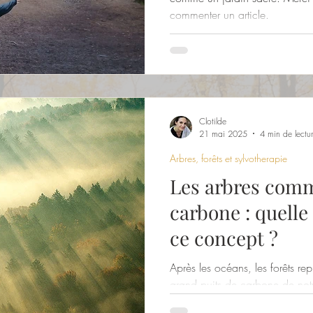
commenter un article.
Clotilde
21 mai 2025
4 min de lectu
Arbres, forêts et sylvotherapie
Les arbres comm
carbone : quelle 
ce concept ?
Après les océans, les forêts re
grand puits de carbone de notr
activement à réduction de la p