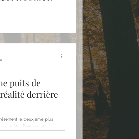
re
e puits de
réalité derrière
présentent le deuxième plus
e planète. Participant
résence de gaz à effet de serre