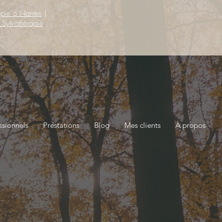
apie à Nantes
|
 Sylvothérapie
ssionnels
Prestations
Blog
Mes clients
À propos