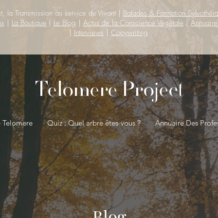
t, la Transmission au service du Vivant |
Balades & Formation Sylvothér
ux
|
La Boutique
|
Le Blog
|
Actus de la Conscience Végétale
|
Annuaire
|
Interviews
|
Copywriting
Telomere Project
e Telomere
Quiz : Quel arbre êtes-vous ?
Annuaire Des Profe
Blog