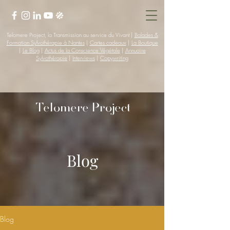
Telomere Project, la Transmission au service du Vivant |
Balades &
Formation Sylvothérapie à Nantes
|
Cartes cadeaux
|
La Boutique
|
Le Blog
|
Actus de la Conscience Végétale
|
Annuaire
Sylvothérapie
|
Interviews
|
Copywriting
Telomere Project
Blog
Blog