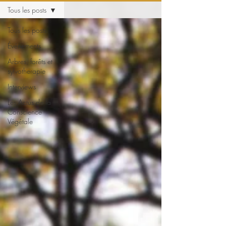
Tous les posts
Tous les posts
Événements
Arbres, forêts et
sylvotherapie
Interviews
Les Actus de la
Conscience
Végétale