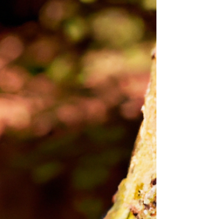
Après les océans, les forêts représentent le deuxième
plus grand puits de carbone de notre planète.
Participant activement à réduction de la présence de
gaz à effet de serre dans l'atmosphère et à la
production d'oxygène, les arbres et les sols forestiers
sont d'une importance cruciale. Découvrez en plus
dans cet article, ainsi que les arbres champions de
l'absorption du carbone !