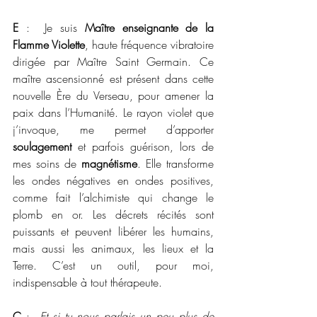
E
 :  Je suis 
Maître enseignante de la 
Flamme Violette
, haute fréquence vibratoire 
dirigée par Maître Saint Germain. Ce 
maître ascensionné est présent dans cette 
nouvelle Ère du Verseau, pour amener la 
paix dans l’Humanité. Le rayon violet que 
j’invoque, me permet d’apporter 
soulagement
 et parfois guérison, lors de 
mes soins de
 magnétisme
. Elle transforme 
les ondes négatives en ondes positives, 
comme fait l’alchimiste qui change le 
plomb en or. Les décrets récités sont 
puissants et peuvent libérer les humains, 
mais aussi les animaux, les lieux et la 
Terre. C’est un outil, pour moi, 
indispensable à tout thérapeute.
C
 :  
Et si tu nous parlais un peu plus de 