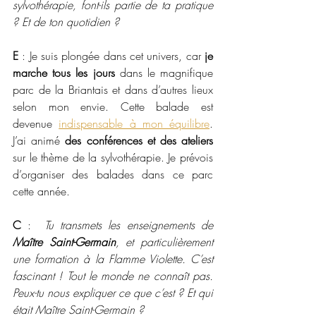
sylvothérapie, font-ils partie de ta pratique 
? Et de ton quotidien ?
E
 : Je suis plongée dans cet univers, car 
je 
marche tous les jours
 dans le magnifique 
parc de la Briantais et dans d’autres lieux 
selon mon envie. Cette balade est 
devenue 
indispensable à mon équilibre
. 
J’ai animé 
des conférences et des ateliers
sur le thème de la sylvothérapie. Je prévois 
d’organiser des balades dans ce parc 
cette année.
C
 :
  Tu transmets les enseignements de 
Maître Saint-Germain
, et particulièrement 
une formation à la Flamme Violette. C’est 
fascinant ! Tout le monde ne connaît pas. 
Peux-tu nous expliquer ce que c’est ? Et qui 
était Maître Saint-Germain ? 