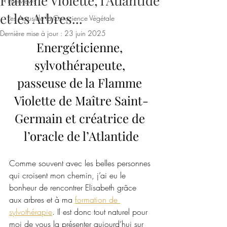
Flamme Violette, l'Atlantide
Interviews
et les Arbres...
Les Actus de la Conscience Végétale
Dernière mise à jour :
23 juin 2025
Energéticienne, 
sylvothérapeute, 
passeuse de la Flamme 
Violette de Maître Saint-
Germain et créatrice de 
l’oracle de l’Atlantide
Comme souvent avec les belles personnes 
qui croisent mon chemin, j’ai eu le 
bonheur de rencontrer Elisabeth grâce 
aux arbres et à ma 
formation de 
sylvothérapie
. Il est donc tout naturel pour 
moi de vous la présenter aujourd’hui sur 