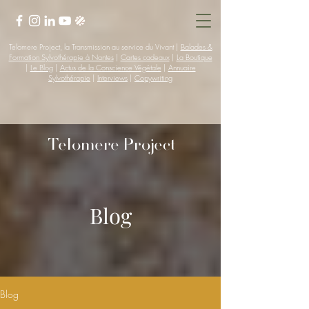
Telomere Project, la Transmission au service du Vivant |
Balades &
Formation Sylvothérapie à Nantes
|
Cartes cadeaux
|
La Boutique
|
Le Blog
|
Actus de la Conscience Végétale
|
Annuaire
Sylvothérapie
|
Interviews
|
Copywriting
Telomere Project
Blog
Blog