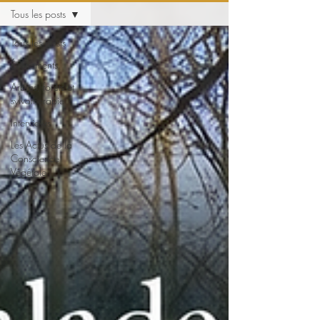
Tous les posts
Tous les posts
Événements
Arbres, forêts et
sylvotherapie
Interviews
Les Actus de la
Conscience
Végétale