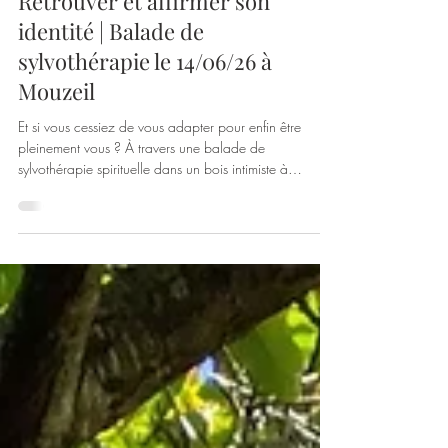
Événements
Retrouver et affirmer son
identité | Balade de
sylvothérapie le 14/06/26 à
Mouzeil
Et si vous cessiez de vous adapter pour enfin être
pleinement vous ? À travers une balade de
sylvothérapie spirituelle dans un bois intimiste à
Mouzeil, reconnectez-vous à votre identité profonde,
renforcez votre confiance en vous et osez rayonner
votre vérité au cœur de la nature.