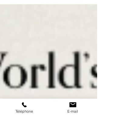
réseaux mycorhiziens, ces arbres anciens jouent un rôle
essentiel dans la transmission des nutriments et la
résilience des forêts. Mais au-delà de leur fonction
biologique, ils sont aussi perçus comme de véritables
piliers énergétiques, diffusant une sensation de calme,
de sécurité et d’abondance. Découvrir les arbres-
mères, c’est entrer en relation avec une intelligence
vivante
Téléphone
E-mail