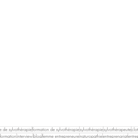
e de sylvothérapie
formation de sylvothérapie
sylvothérapie
sylvothérapeute
clo
formation
interview
blog
femme entrepreneure
naturopathie
entreprenariat
entre