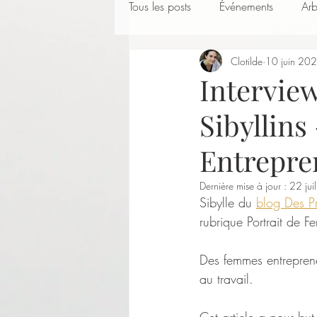
Tous les posts
Événements
Arb
Clotilde
10 juin 20
Interview
Sibyllins
Entrepre
Dernière mise à jour :
22 jui
Sibylle du 
blog Des Pr
rubrique Portrait de F
Des femmes entreprene
au travail. 