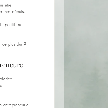
r être 
 à mes débuts. 
: positif ou 
-ce plus dur ? 
preneure
alariée 
ie 
n entrepreneur.e 