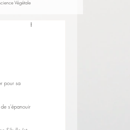
science Végétale
er pour sa 
 de s'épanouir 