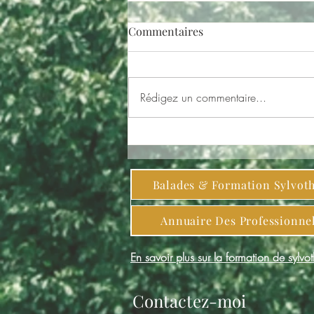
Commentaires
Rédigez un commentaire...
Formation Sylvothérapie
Spirituelle & Conscience
Végétale - du 19 au 23 octobre
Balades & Formation Sylvot
2026 à Nantes (44)
Annuaire Des Professionne
En savoir plus sur la formation de sylvo
Contactez-moi