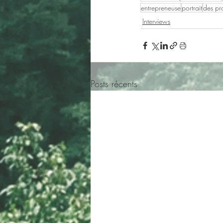
entrepreneuse
portrait
des pro
Interviews
Posts récents