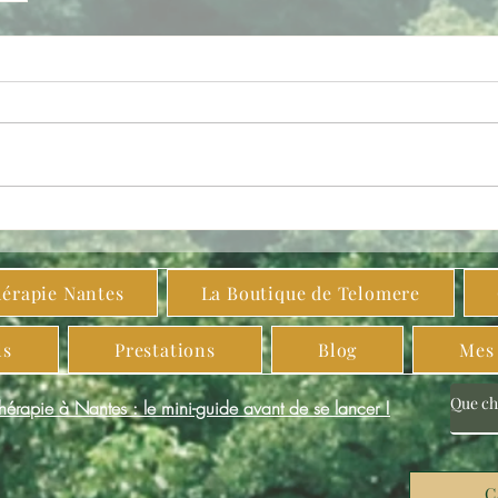
hérapie Nantes
La Boutique de Telomere
ls
Prestations
Blog
Mes 
thérapie à Nantes : le mini-guide avant de se lancer !
C