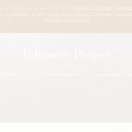
t, la Transmission au service du Vivant |
Balades & Formation Sylvothér
ux
|
La Boutique
|
Le Blog
|
Actus de la Conscience Végétale
|
Annuaire
|
Interviews
|
Copywriting
Telomere Project
e Telomere
Quiz : Quel arbre êtes-vous ?
Annuaire Des Profe