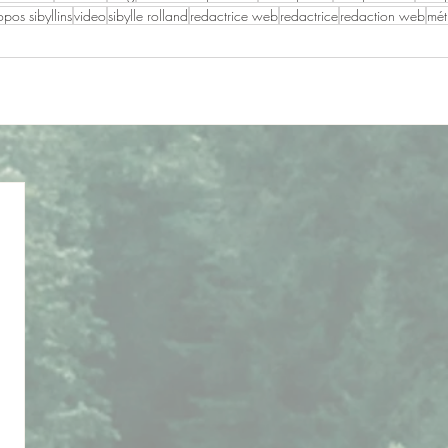
pos sibyllins
video
sibylle rolland
redactrice web
redactrice
redaction web
mét