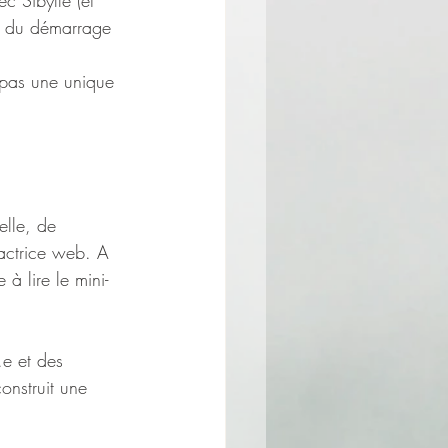
c Sibylle (et 
es du démarrage 
 pas une unique 
lle, de 
actrice web. A 
à lire le mini-
e et des 
onstruit une 