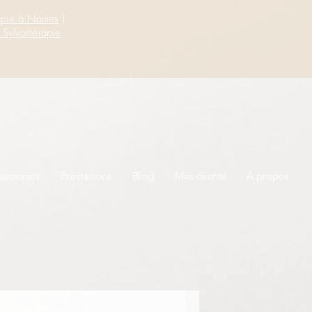
apie à Nantes
|
 Sylvothérapie
ssionnels
Prestations
Blog
Mes clients
À propos