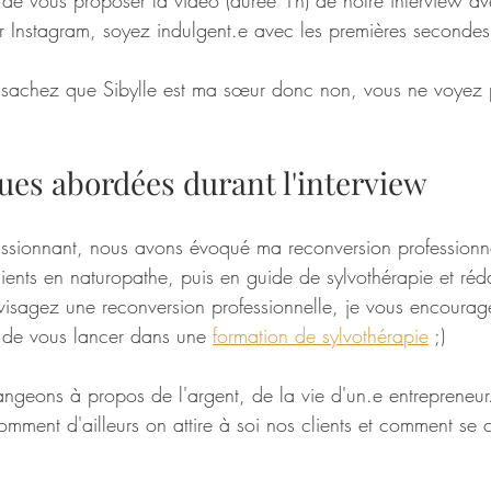
 de vous proposer la vidéo (durée 1h) de notre interview ave
sur Instagram, soyez indulgent.e avec les premières second
, sachez que Sibylle est ma sœur donc non, vous ne voyez
 
ues abordées durant l'interview
ssionnant, nous avons évoqué ma reconversion professionne
ients en naturopathe, puis en guide de sylvothérapie et réd
isagez une reconversion professionnelle, je vous encourage 
 de vous lancer dans une 
formation de sylvothérapie
 ;)
ngeons à propos de l'argent, de la vie d'un.e entrepreneur.
mment d'ailleurs on attire à soi nos clients et comment se c
 