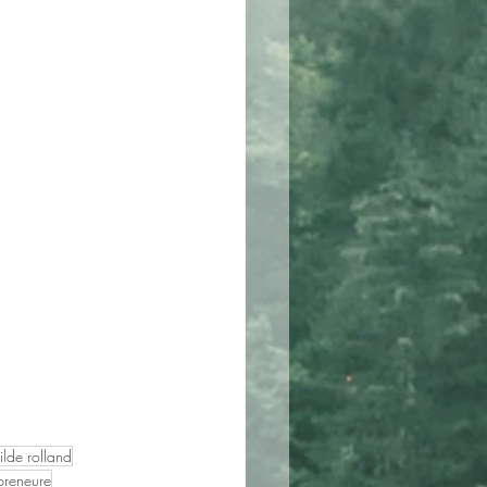
tilde rolland
preneure