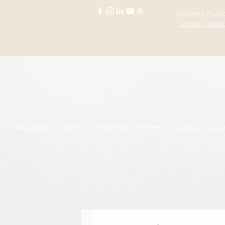
Telomere Projec
Cartes cadea
Balades & Formation Sylvothérapie Nantes
La Boutique d