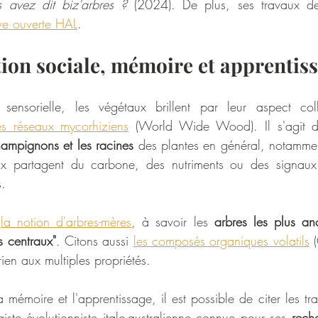
s avez dit biz'arbres ?
ve ouverte HAL
.
on sociale, mémoire et apprentis
sensorielle, les végétaux brillent par leur aspect colla
es réseaux mycorhiziens
 (World Wide Wood). Il s'agit d
ampignons et les racines
 des plantes en général, notamment
ux partagent du carbone, des nutriments ou des signaux 
. 
 
la notion d'arbres-mères
, à savoir les 
arbres les plus anc
s centraux"
. Citons aussi 
les composés organiques volatils
 
en aux multiples propriétés.
 mémoire et l'apprentissage, il est possible de citer les t
ste évolutionniste italo-australienne connue pour ses 
reche