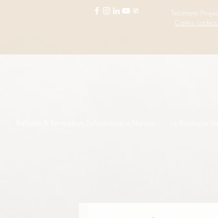
Telomere Projec
Cartes cadea
Balades & Formation Sylvothérapie Nantes
La Boutique d