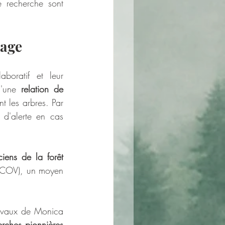
 (2024). De plus, ses travaux de recherche sont 
sage
boratif et leur 
'une 
relation de 
 les arbres. Par 
d'alerte en cas 
iens de la forêt 
(COV), un moyen 
ravaux de Monica 
rches pionnières 