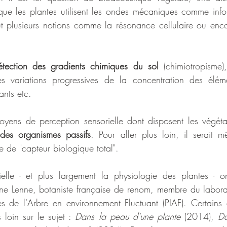
ue les plantes utilisent les ondes mécaniques comme info
lut plusieurs notions comme la résonance cellulaire ou encor
étection des gradients chimiques du sol
 (chimiotropisme),
es variations progressives de la concentration des éléme
ants etc.
 moyens de perception sensorielle dont disposent les végét
des organismes passifs
. Pour aller plus loin, il serait 
e de "capteur biologique total".
ielle - et plus largement la physiologie des plantes - on
ne Lenne, botaniste française de renom, membre du laborat
ves de l'Arbre en environnement Fluctuant (PIAF). Certains
 loin sur le sujet : 
Dans la peau d'une plante
 (2014), 
Da