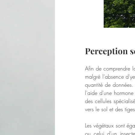
Perception s
Afin de comprendre la 
malgré l'absence d'ye
quantité de données.
l'aide d'une hormone 
des cellules spécialis
vers le sol et des tige
Les végétaux sont ég
ou celui d'un insecte