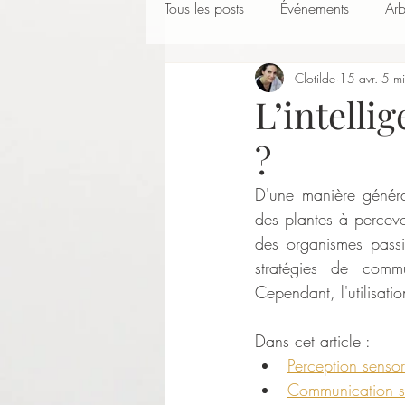
Tous les posts
Événements
Arb
Clotilde
15 avr.
5 mi
L’intelli
?
D'une manière général
des plantes à percevo
des organismes passif
stratégies de commu
Cependant, l'utilisati
Dans cet article :
Perception sensor
Communication so