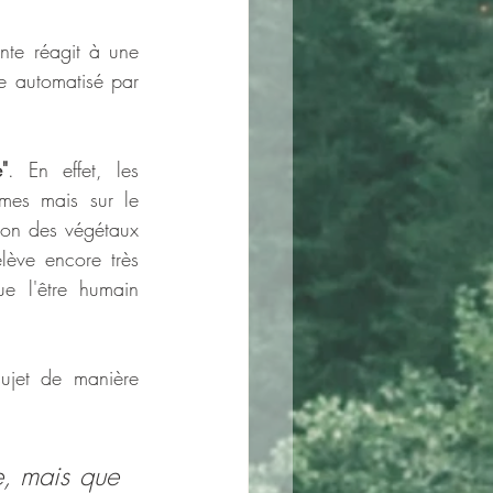
nte réagit à une 
ue automatisé par 
"
. En effet, les 
mes mais sur le 
ion des végétaux 
elève encore très 
e l'être humain 
sujet de manière 
, mais que 