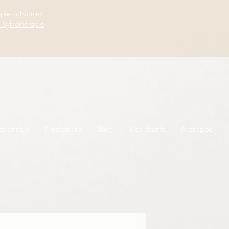
apie à Nantes
|
 Sylvothérapie
ssionnels
Prestations
Blog
Mes clients
À propos