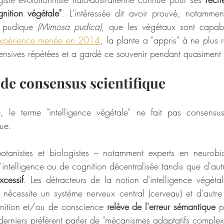
nition végétale"
. L'intéressée dit avoir prouvé, notammen
 pudique 
(Mimosa pudica)
, que les végétaux sont capabl
expérience menée en 2014
, la plante a "appris" à ne plus re
fensives répétées et a gardé ce souvenir pendant quasiment
de consensus scientifique
, le terme "intelligence végétale" ne fait pas consensu
ue. 
otanistes et biologistes – notamment experts en neurobio
intelligence ou de cognition décentralisée tandis que d'aut
cessif
. Les détracteurs de la notion d'intelligence végétal
e nécessite un système nerveux central (cerveau) et d’autre 
gnition et/ou de conscience 
relève de l'erreur sémantique
 p
derniers préfèrent parler de "mécanismes adaptatifs complex