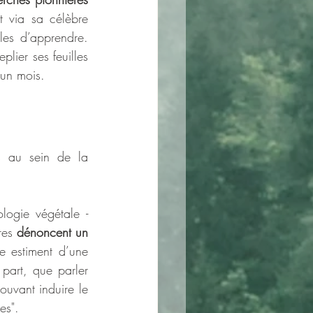
t via sa célèbre 
es d’apprendre. 
plier ses feuilles 
 un mois.
s au sein de la 
logie végétale - 
res 
dénoncent un 
e estiment d’une 
part, que parler 
ouvant induire le 
es". 