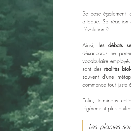
Se pose également la 
attaque. Sa réaction e
l'évolution ?
Ainsi, 
les débats se 
désaccords ne porten
vocabulaire employé. 
sont des 
réalités bio
souvent d'une métaph
commence tout juste à
Enfin, terminons cett
légèrement plus philo
Les plantes so