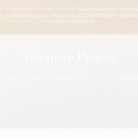
t, la Transmission au service du Vivant |
Balades & Formation Sylvothér
ux
|
La Boutique
|
Le Blog
|
Actus de la Conscience Végétale
|
Annuaire
|
Interviews
|
Copywriting
Telomere Project
e Telomere
Quiz : Quel arbre êtes-vous ?
Annuaire Des Profe