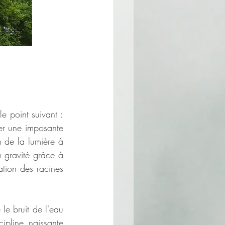
e point suivant : 
er une imposante 
n de la lumière à 
a gravité grâce à 
ation des racines 
le bruit de l'eau 
ipline naissante 