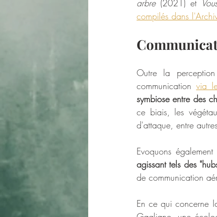
arbre 
(2021) et 
Vou
compilés dans l'Archi
Communicati
Outre la perception 
communication 
via l
symbiose entre des ch
ce biais, les végéta
d'attaque, entre autres
Evoquons également
agissant tels des "hub
de communication aéri
En ce qui concerne la
Gagliano, une écologi