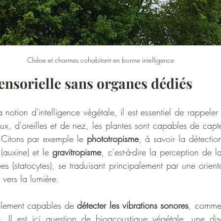
Chêne et charmes cohabitant en bonne intelligence
ensorielle sans organes dédiés
notion d'intelligence végétale, il est essentiel de rappeler l
ux, d'oreilles et de nez, les plantes sont capables de capt
 Citons par exemple le 
phototropisme
, à savoir la détectio
(auxine) et le 
gravitropisme
, c'est-à-dire la perception de l
ées (statocytes), se traduisant principalement par une orient
s vers la lumière.
alement capables de 
détecter les vibrations sonores
, comme 
. Il est ici question de bioacoustique végétale, une disc